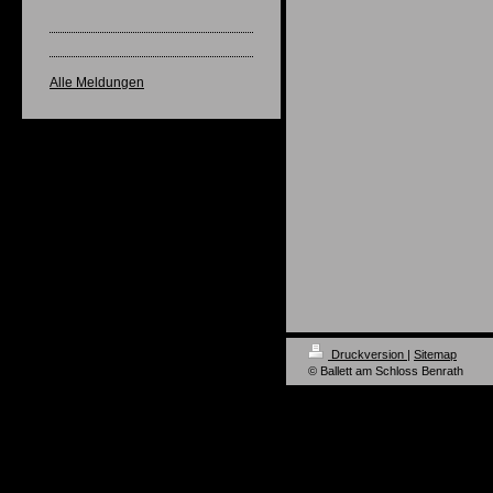
Alle Meldungen
Druckversion
|
Sitemap
© Ballett am Schloss Benrath