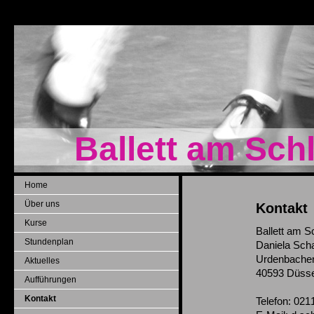
Ballett am Schl
Home
Über uns
Kontakt
Kurse
Ballett am S
Stundenplan
Daniela Sch
Urdenbacher
Aktuelles
40593 Düsse
Aufführungen
Kontakt
Telefon: 02